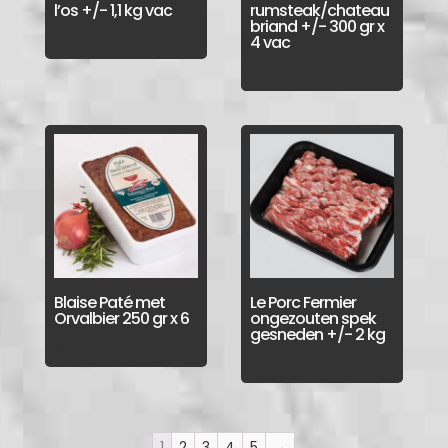
l’os +/- 1,1 kg vac
rumsteak/chateau
briand +/- 300 gr x
Login voor prijzen
4 vac
Login voor prijzen
Blaise Paté met
Le Porc Fermier
Orvalbier 250 gr x 6
ongezouten spek
gesneden +/- 2 kg
Login voor prijzen
Login voor prijzen
1
2
3
4
5
→