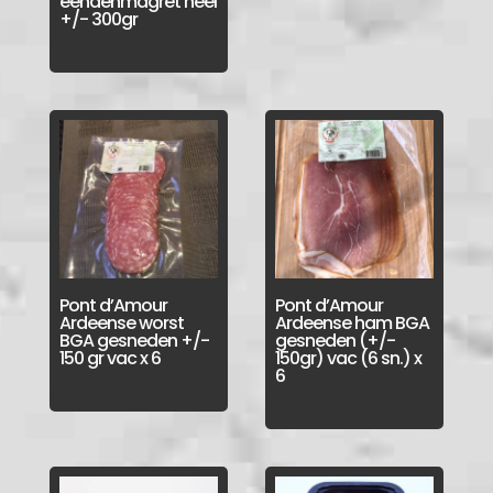
eendenmagret heel
+/- 300gr
Login voor prijzen
Pont d’Amour
Pont d’Amour
Ardeense worst
Ardeense ham BGA
BGA gesneden +/-
gesneden (+/-
150 gr vac x 6
150gr) vac (6 sn.) x
6
Login voor prijzen
Login voor prijzen