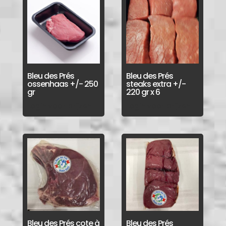
Bleu des Prés
Bleu des Prés
ossenhaas +/- 250
steaks extra +/-
gr
220 gr x 6
Login voor prijzen
Login voor prijzen
Bleu des Prés cote à
Bleu des Prés