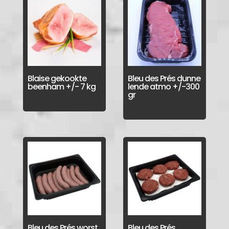
Blaise gekookte
Bleu des Prés dunne
beenham +/- 7 kg
lende atmo +/-300
gr
Login voor prijzen
Login voor prijzen
Bleu des Prés worst
Bleu des Prés