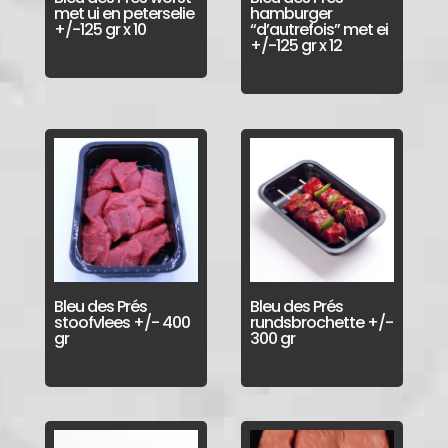
met ui en peterselie
hamburger
+/-125 gr x 10
“d’autrefois” met ei
+/-125 gr x 12
Login voor prijzen
Login voor prijzen
Bleu des Prés
Bleu des Prés
stoofvlees +/- 400
rundsbrochette +/-
gr
300 gr
Login voor prijzen
Login voor prijzen