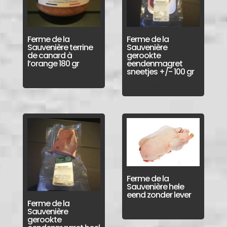
Ferme de la
Ferme de la
Sauvenière terrine
Sauvenière
de canard à
gerookte
l’orange 180 gr
eendenmagret
sneetjes +/- 100 gr
Login voor prijzen
Login voor prijzen
Ferme de la
Sauvenière hele
eend zonder lever
Ferme de la
Login voor prijzen
Sauvenière
gerookte