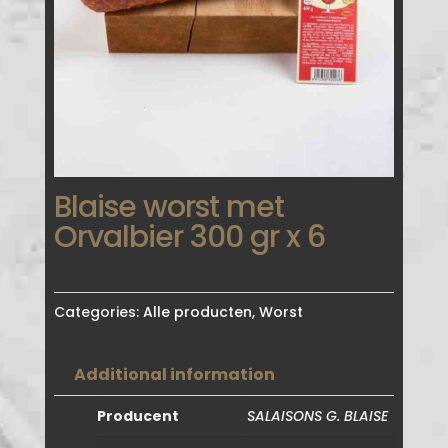
Blaise worst met
Orvalbier 300 gr x 6
Login voor prijzen
Categories:
Alle producten
,
Worst
Additional information
Producent
SALAISONS G. BLAISE