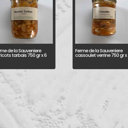
rme de la Sauveniere
Ferme de la Sauveniere
icots tarbais 750 gr x 6
cassoulet verrine 750 gr x
in voor prijzen
Login voor prijzen