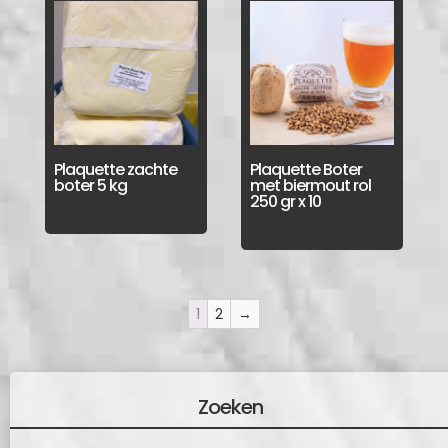
Plaquette zachte
Plaquette Boter
boter 5 kg
met biermout rol
250 gr x 10
Login voor prijzen
Login voor prijzen
1
2
→
Zoeken