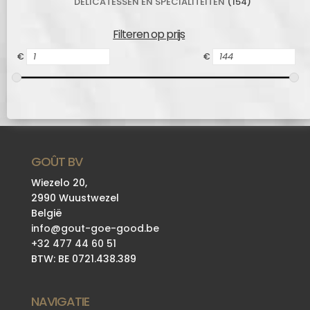
DELICATESSEN EN SPECIALITEITEN
(154)
Filteren op prijs
€
€
GOÛT BV
Wiezelo 20,
2990 Wuustwezel
België
info@gout-goe-good.be
+32 477 44 60 51
BTW: BE 0721.438.389
NAVIGATIE