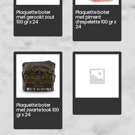
Plaquette boter
Plaquette boter
met gerookt zout
met piment
100 gr x 24
d’espelette 100 gr x
24
Login voor prijzen
Login voor prijzen
Plaquette boter
Login voor prijzen
met zwarte look 100
gr x 24
Login voor prijzen