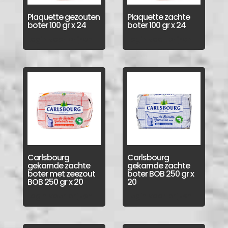
Plaquette gezouten
Plaquette zachte
boter 100 gr x 24
boter 100 gr x 24
Login voor prijzen
Login voor prijzen
Carlsbourg
Carlsbourg
gekarnde zachte
gekarnde zachte
boter met zeezout
boter BOB 250 gr x
BOB 250 gr x 20
20
Login voor prijzen
Login voor prijzen