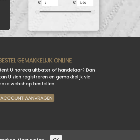
€
€
BESTEL GEMAKKELIJK ONLINE
Bent U horeca uitbater of handelaar? Dan
kan U zich registreren en gemakkelijk via
onze webshop bestellen!
ACCOUNT AANVRAGEN
e maken.
Meer weten
OK