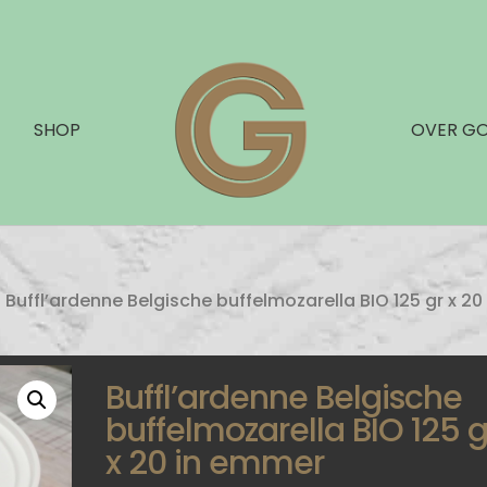
SHOP
OVER G
 Buffl’ardenne Belgische buffelmozarella BIO 125 gr x 20 
Buffl’ardenne Belgische
buffelmozarella BIO 125 g
x 20 in emmer