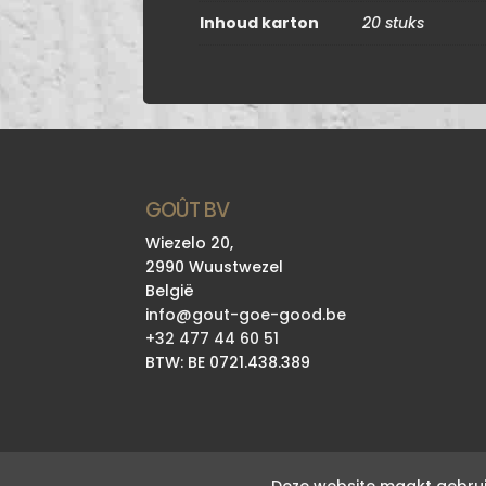
Inhoud karton
20 stuks
GOÛT BV
Wiezelo 20,
2990 Wuustwezel
België
info@gout-goe-good.be
+32 477 44 60 51
BTW: BE 0721.438.389
Deze website maakt gebrui