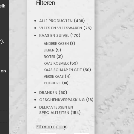
Filteren
lk.
ALLE PRODUCTEN
(439)
VLEES EN VLEESWAREN
(75)
KAAS EN ZUIVEL
(170)
).
ANDERE KAZEN
(3)
EIEREN
(5)
BOTER
(31)
KAAS KOEMELK
(59)
KAAS SCHAAP EN GEIT
(50)
 en
VERSE KAAS
(4)
YOGHURT
(18)
DRANKEN
(50)
GESCHENKVERPAKKING
(16)
DELICATESSEN EN
SPECIALITEITEN
(154)
Filteren op prijs