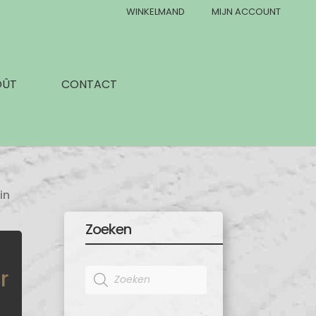
WINKELMAND
MIJN ACCOUNT
OÛT
CONTACT
in
Zoeken
r
Products
search