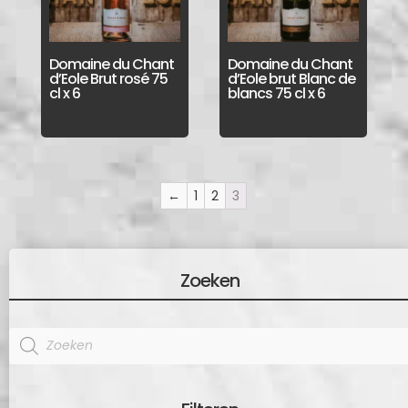
Domaine du Chant
Domaine du Chant
d’Eole Brut rosé 75
d’Eole brut Blanc de
cl x 6
blancs 75 cl x 6
Login voor prijzen
Login voor prijzen
←
1
2
3
Zoeken
Products
search