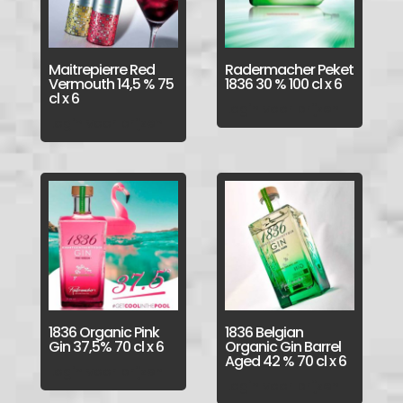
Maitrepierre Red
Radermacher Peket
Vermouth 14,5 % 75
1836 30 % 100 cl x 6
cl x 6
Login voor prijzen
Login voor prijzen
1836 Organic Pink
1836 Belgian
Gin 37,5% 70 cl x 6
Organic Gin Barrel
Aged 42 % 70 cl x 6
Login voor prijzen
Login voor prijzen