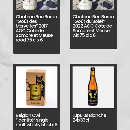
Chateau Bon Baron
Chateau Bon Baron
“Goût des
“Goût du Soleil”
Merveilles” 2017
2022 AOC Côte de
AOC Côte de
Sambre et Meuse
Sambre et Meuse
wit 75 cl x 6
rood 75 cl x 6
Login voor prijzen
Login voor prijzen
Belgian Owl
Lupulus Blanche
“Identité” single
24x33cl
malt whisky 50 cl x 6
Login voor prijzen