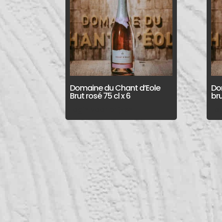
Domaine du Chant d’Eole
Do
Brut rosé 75 cl x 6
bru
Login voor prijzen
Log