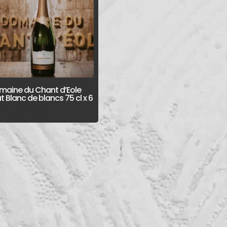
maine du Chant d’Eole
t Blanc de blancs 75 cl x 6
in voor prijzen