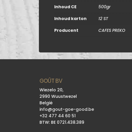
Inhoud CE
500gr
Inhoud karton
12 ST
Producent
CAFES PREKO
GOÛT BV
Wiezelo 20,
2990 Wuustwezel
België
info@gout-goe-good.be
+32 477 44 60 51
BTW: BE 0721.438.389