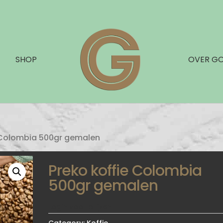
SHOP
OVER G
e Colombia 500gr gemalen
Preko koffie Colombia
500gr gemalen
Login voor prijzen
Category:
Koffie